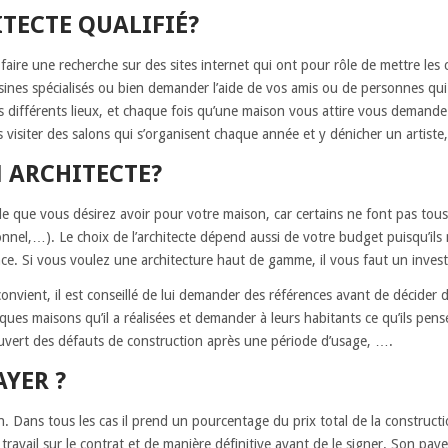
TECTE QUALIFIÉ?
aire une recherche sur des sites internet qui ont pour rôle de mettre les c
es spécialisés ou bien demander l’aide de vos amis ou de personnes qui o
s différents lieux, et chaque fois qu’une maison vous attire vous demande
lus visiter des salons qui s’organisent chaque année et y dénicher un artist
 ARCHITECTE?
le que vous désirez avoir pour votre maison, car certains ne font pas tous 
onnel,…). Le choix de l’architecte dépend aussi de votre budget puisqu’ils
ce. Si vous voulez une architecture haut de gamme, il vous faut un invest
onvient, il est conseillé de lui demander des références avant de décider 
uelques maisons qu’il a réalisées et demander à leurs habitants ce qu’ils pen
écouvert des défauts de construction après une période d’usage, ….
AYER ?
n. Dans tous les cas il prend un pourcentage du prix total de la construc
 travail sur le contrat et de manière définitive avant de le signer. Son pay