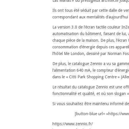
Las Marias » du prestigieux architecte Joaqu
Ils ont tous été séduit par cette dalle de v
correspondant aux mentalités d’aujourd’hui
La version 3.0 de l’écran tactile couleur In
automatisation du bâtiment, faisant de lui
chaque pièce de la maison. De plus, l’écran t
consommation d’énergie depuis ces appareils
l’hôtel Me London, dessiné par Norman Fos
De plus, le catalogue Zennio a vu sa gamme
l’alimentation 640 mA, le compteur d’énerg
dans le « Citti Park Shopping Centre » (All
Le résultat du catalogue Zennio est une off
fonctionnalité et qualité, et où son slogan
Si vous souhaitez être maintenu informé de
[button-blue url= »https://ww
https://www.zennio.fr/