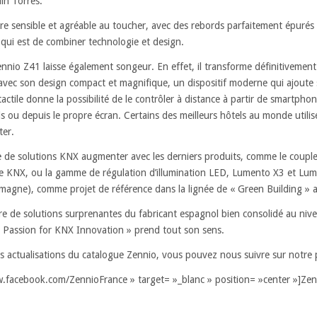
in Torres.
erre sensible et agréable au toucher, avec des rebords parfaitement épurés
 qui est de combiner technologie et design.
Zennio Z41 laisse également songeur. En effet, il transforme définitivement
, avec son design compact et magnifique, un dispositif moderne qui ajout
actile donne la possibilité de le contrôler à distance à partir de smartphones
 ou depuis le propre écran. Certains des meilleurs hôtels au monde utilis
ter.
 de solutions KNX augmenter avec les derniers produits, comme le coupl
ie KNX, ou la gamme de régulation d’illumination LED, Lumento X3 et Lum
emagne), comme projet de référence dans la lignée de « Green Building » av
re de solutions surprenantes du fabricant espagnol bien consolidé au niv
 « Passion for KNX Innovation » prend tout son sens.
s actualisations du catalogue Zennio, vous pouvez nous suivre sur notr
w.facebook.com/ZennioFrance » target= »_blanc » position= »center »]Zen