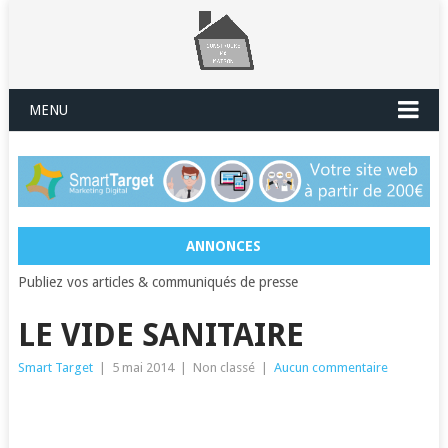
MENU
ANNONCES
Publiez vos articles & communiqués de presse
LE VIDE SANITAIRE
Smart Target
|
5 mai 2014
|
Non classé
|
Aucun commentaire