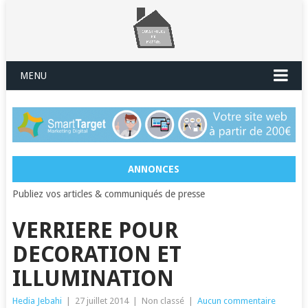
MENU
ANNONCES
Publiez vos articles & communiqués de presse
VERRIERE POUR
DECORATION ET
ILLUMINATION
Hedia Jebahi
|
27 juillet 2014
|
Non classé
|
Aucun commentaire