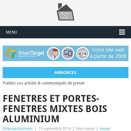
MENU
ANNONCES
Publiez vos articles & communiqués de presse
FENETRES ET PORTES-
FENETRES MIXTES BOIS
ALUMINIUM
Ghassen Karmous
|
19 septembre 2014
|
Non classé
|
Aucun