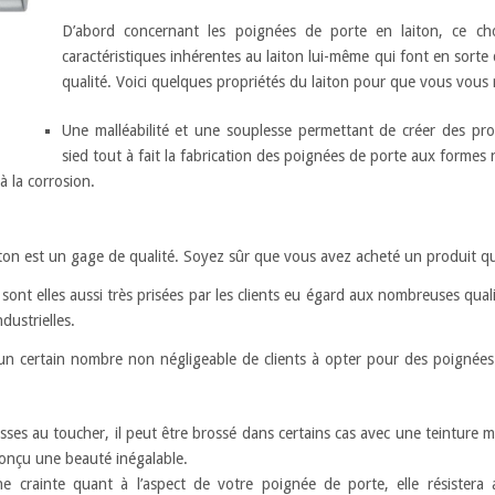
D’abord concernant les poignées de porte en laiton, ce ch
caractéristiques inhérentes au laiton lui-même qui font en sorte
qualité. Voici quelques propriétés du laiton pour que vous vou
Une malléabilité et une souplesse permettant de créer des pro
sied tout à fait la fabrication des poignées de porte aux formes
à la corrosion.
iton est un gage de qualité. Soyez sûr que vous avez acheté un produit q
nt elles aussi très prisées par les clients eu égard aux nombreuses qualité
ustrielles.
 un certain nombre non négligeable de clients à opter pour des poignée
 lisses au toucher, il peut être brossé dans certains cas avec une teinture 
conçu une beauté inégalable.
ne crainte quant à l’aspect de votre poignée de porte, elle résistera 