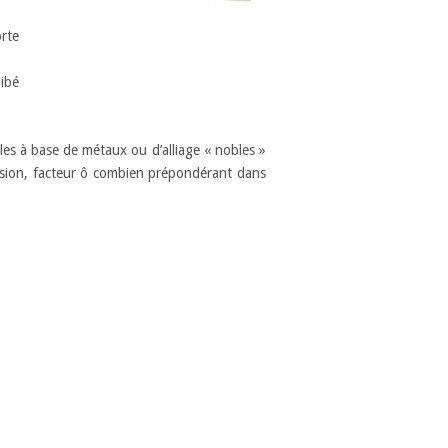
orte
ibé
les à base de métaux ou d’alliage « nobles »
orrosion, facteur ô combien prépondérant dans