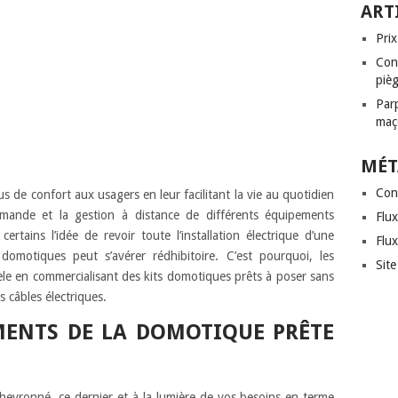
ART
Pri
Con
pièg
Par
maço
MÉT
Con
s de confort aux usagers en leur facilitant la vie au quotidien
mande et la gestion à distance de différents équipements
Flux
ertains l’idée de revoir toute l’installation électrique d’une
Flu
omotiques peut s’avérer rédhibitoire. C’est pourquoi, les
Sit
tèle en commercialisant des kits domotiques prêts à poser sans
 câbles électriques.
MENTS DE LA DOMOTIQUE PRÊTE
hevronné, ce dernier et à la lumière de vos besoins en terme