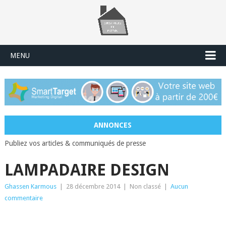
MENU
ANNONCES
Publiez vos articles & communiqués de presse
LAMPADAIRE DESIGN
Ghassen Karmous
|
28 décembre 2014
|
Non classé
|
Aucun
commentaire