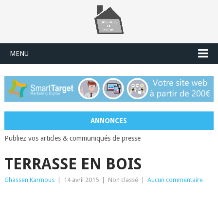
MENU
ANNONCES
Publiez vos articles & communiqués de presse
TERRASSE EN BOIS
Ghassen Karmous
|
14 avril 2015
|
Non classé
|
Aucun commentaire