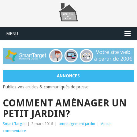
MENU
ANNONCES
Publiez vos articles & communiqués de presse
COMMENT AMÉNAGER UN
PETIT JARDIN?
Smart Target
|
3 mars 2016
|
amenagement jardin
|
Aucun
commentaire