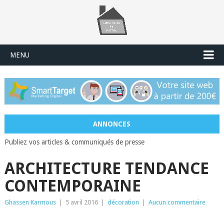
MENU
ANNONCES
Publiez vos articles & communiqués de presse
ARCHITECTURE TENDANCE
CONTEMPORAINE
Ghassen Karmous
|
5 avril 2016
|
décoration
|
Aucun commentaire