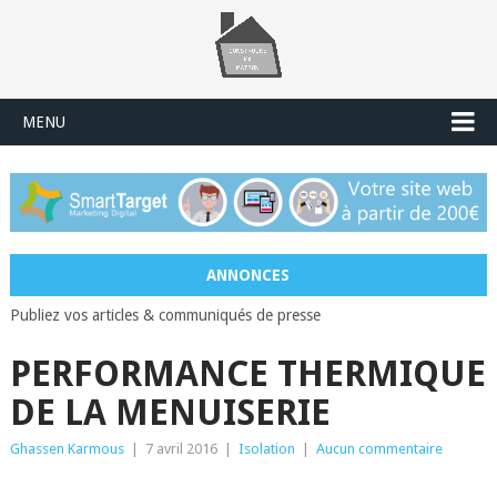
MENU
ANNONCES
Publiez vos articles & communiqués de presse
PERFORMANCE THERMIQUE
DE LA MENUISERIE
Ghassen Karmous
|
7 avril 2016
|
Isolation
|
Aucun commentaire