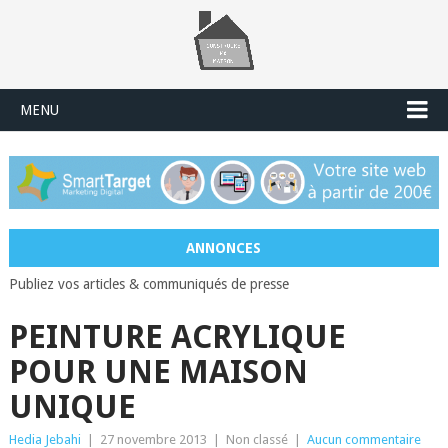
MENU
ANNONCES
Publiez vos articles & communiqués de presse
PEINTURE ACRYLIQUE
POUR UNE MAISON
UNIQUE
Hedia Jebahi
|
27 novembre 2013
|
Non classé
|
Aucun commentaire