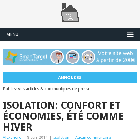
MENU
ANNONCES
Publiez vos articles & communiqués de presse
ISOLATION: CONFORT ET
ÉCONOMIES, ÉTÉ COMME
HIVER
Alexandre
|
8 avril 2014
|
Isolation
|
Aucun commentaire