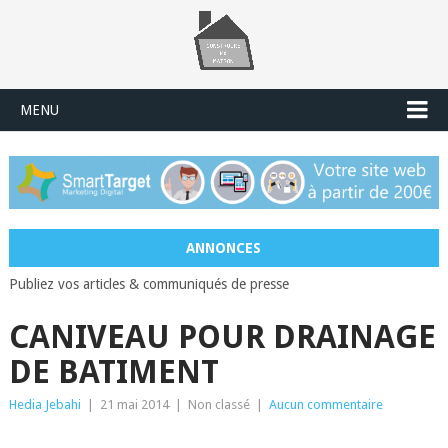
MENU
ANNONCES
Publiez vos articles & communiqués de presse
CANIVEAU POUR DRAINAGE
DE BATIMENT
Hedia Jebahi
|
21 mai 2014
|
Non classé
|
Aucun commentaire