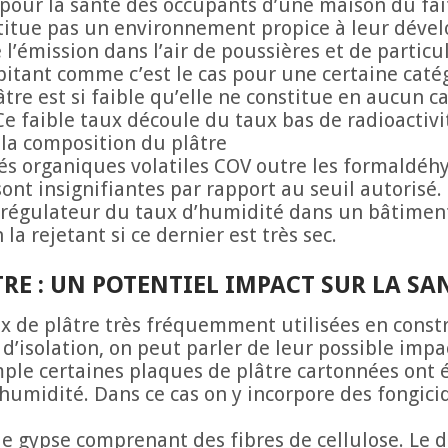
pour la santé des occupants d’une maison du fai
titue pas un environnement propice à leur déve
 l’émission dans l’air de poussières et de partic
itant comme c’est le cas pour une certaine caté
âtre est si faible qu’elle ne constitue en aucun 
e faible taux découle du taux bas de radioactivi
la composition du plâtre
s organiques volatiles COV outre les formaldéhy
nt insignifiantes par rapport au seuil autorisé.
t régulateur du taux d’humidité dans un bâtimen
 la rejetant si ce dernier est très sec.
RE : UN POTENTIEL IMPACT SUR LA SA
aux de plâtre très fréquemment utilisées en con
d’isolation, on peut parler de leur possible impa
mple certaines plaques de plâtre cartonnées ont 
’humidité. Dans ce cas on y incorpore des fongic
e gypse comprenant des fibres de cellulose. Le d